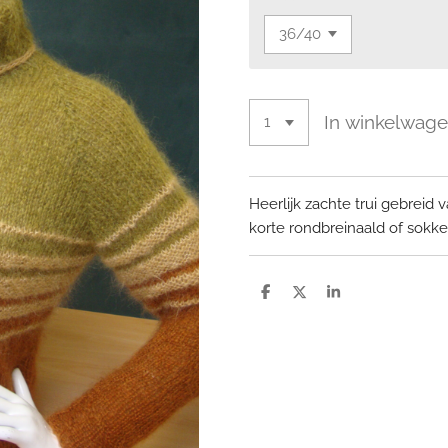
In winkelwag
Heerlijk zachte trui gebreid 
korte rondbreinaald of sokke
D
D
S
e
e
h
l
e
a
e
l
r
n
e