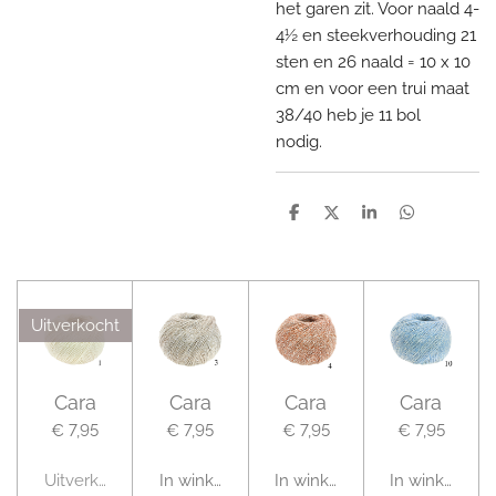
het garen zit. Voor naald 4-
4½ en steekverhouding 21
sten en 26 naald = 10 x 10
cm en voor een trui maat
38/40 heb je 11 bol
nodig.
D
D
S
D
e
e
h
e
l
e
a
l
e
l
r
e
n
e
n
Uitverkocht
Cara
Cara
Cara
Cara
€ 7,95
€ 7,95
€ 7,95
€ 7,95
Uitverkocht
In winkelwagen
In winkelwagen
In winkelwag