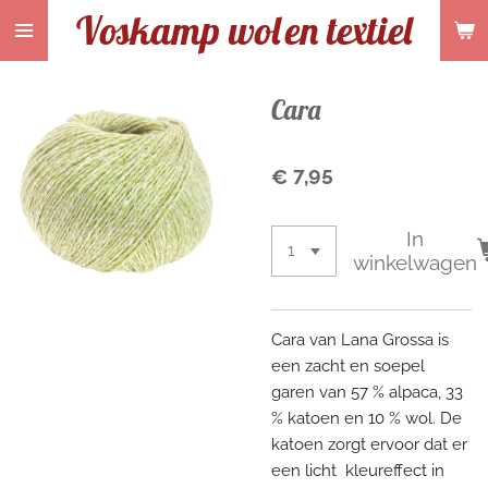
Voskamp wol
en textiel
Ga
direct
naar
de
Cara
hoofdinhoud
€ 7,95
In
winkelwagen
Cara van Lana Grossa is
een zacht en soepel
garen van 57 % alpaca, 33
% katoen en 10 % wol. De
katoen zorgt ervoor dat er
een licht kleureffect in