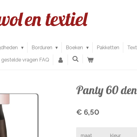
wol
en textiel
gdheden
Borduren
Boeken
Pakketten
Text
l gestelde vragen FAQ
Panty 60 den
€ 6,50
maat
kleur