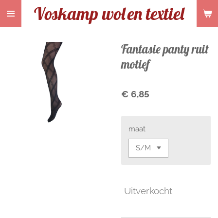
Voskamp wol
en textiel
Ga
direct
naar
de
Fantasie panty ruit
hoofdinhoud
motief
€ 6,85
maat
Uitverkocht