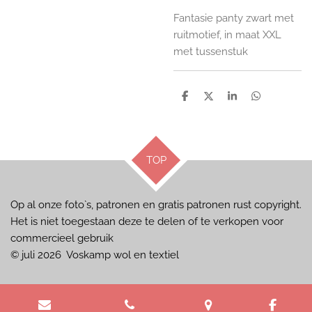
Fantasie panty zwart met
ruitmotief, in maat XXL
met tussenstuk
D
D
S
D
e
e
h
e
l
e
a
l
e
l
r
e
n
e
n
TOP
Op al onze foto`s, patronen en gratis patronen rust copyright.
Het is niet toegestaan deze te delen of te verkopen voor
commercieel gebruik
© juli 2026 Voskamp wol en textiel