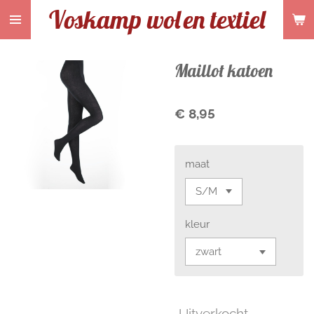
Voskamp wol
en textiel
Ga
direct
naar
de
Maillot katoen
hoofdinhoud
€ 8,95
maat
kleur
Uitverkocht