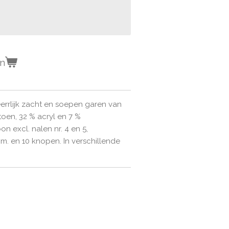
en
errlijk zacht en soepen garen van
atoen, 32 % acryl en 7 %
n excl. nalen nr. 4 en 5,
cm. en 10 knopen. In verschillende