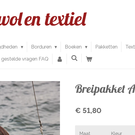
wol
en textiel
gdheden
Borduren
Boeken
Pakketten
Text
l gestelde vragen FAQ
Breipakket 
€ 51,80
Maat
Kleur