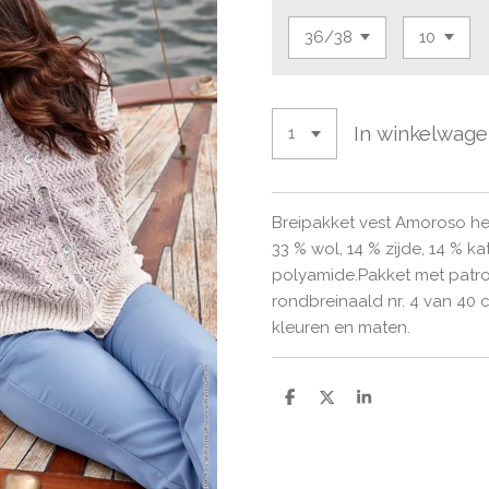
In winkelwag
Breipakket vest Amoroso he
33 % wol, 14 % zijde, 14 % k
polyamide.Pakket met patroo
rondbreinaald nr. 4 van 40 
kleuren en maten.
D
D
S
e
e
h
l
e
a
e
l
r
n
e