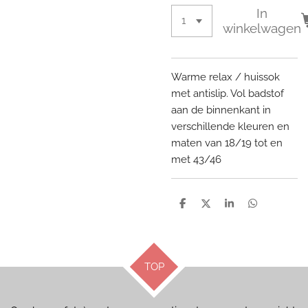
In
winkelwagen
Warme relax / huissok
met antislip. Vol badstof
aan de binnenkant in
verschillende kleuren en
maten van 18/19 tot en
met 43/46
D
D
S
D
e
e
h
e
l
e
a
l
e
l
r
e
n
e
n
TOP