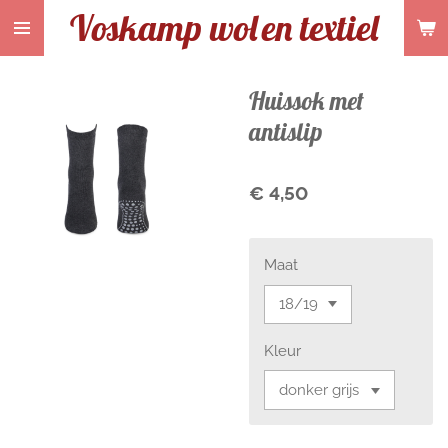
Voskamp wol
en textiel
Ga
direct
naar
de
Huissok met
hoofdinhoud
antislip
€ 4,50
Maat
Kleur