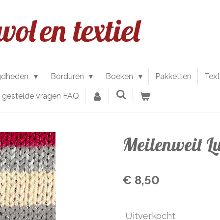
wol
en textiel
gdheden
Borduren
Boeken
Pakketten
Text
l gestelde vragen FAQ
Meilenweit L
€ 8,50
Uitverkocht