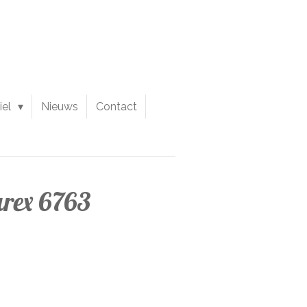
iel
Nieuws
Contact
urex 6763