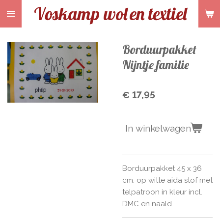
Voskamp wol
en textiel
Ga
direct
naar
de
Borduurpakket
hoofdinhoud
Nijntje familie
€ 17,95
In winkelwagen
Borduurpakket 45 x 36
cm. op witte aida stof met
telpatroon in kleur incl.
DMC en naald.