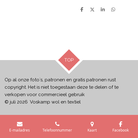
D
D
S
D
e
e
h
e
l
e
a
l
e
l
r
e
n
e
n
TOP
Op al onze foto`s, patronen en gratis patronen rust
copyright. Het is niet toegestaan deze te delen of te
verkopen voor commercieel gebruik
© juli 2026 Voskamp wol en textiel
E-mailadres
Telefoonnummer
Kaart
Facebook