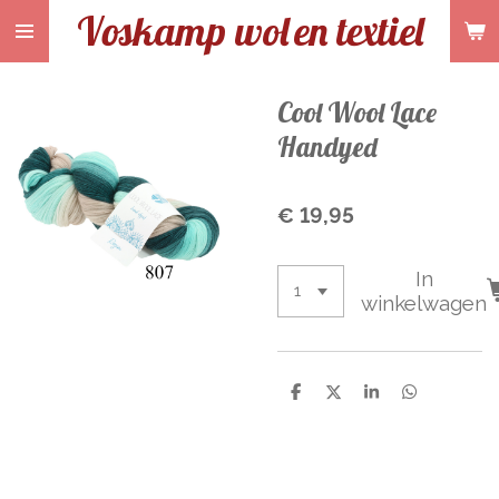
Voskamp wol
en textiel
Ga
direct
naar
de
Cool Wool Lace
hoofdinhoud
Handyed
€ 19,95
In
winkelwagen
D
D
S
D
e
e
h
e
l
e
a
l
e
l
r
e
n
e
n