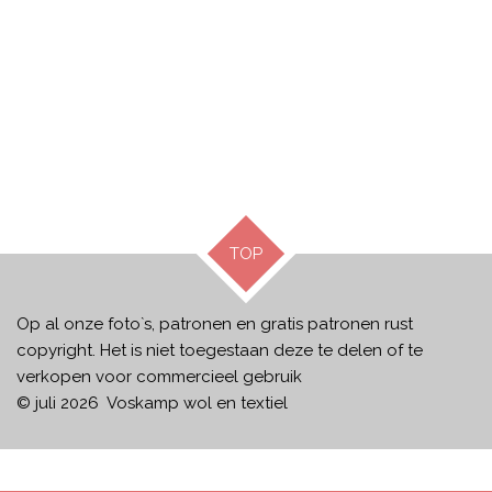
TOP
Op al onze foto`s, patronen en gratis patronen rust
copyright. Het is niet toegestaan deze te delen of te
verkopen voor commercieel gebruik
© juli 2026 Voskamp wol en textiel