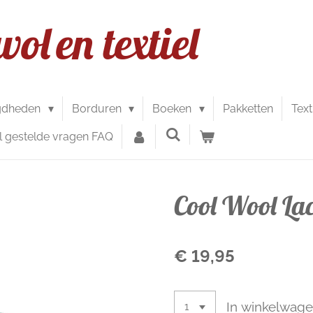
wol
en textiel
gdheden
Borduren
Boeken
Pakketten
Text
l gestelde vragen FAQ
Cool Wool La
€ 19,95
In winkelwag