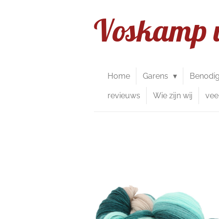
Ga
Voskamp 
direct
naar
de
hoofdinhoud
Home
Garens
Benodi
revieuws
Wie zijn wij
vee