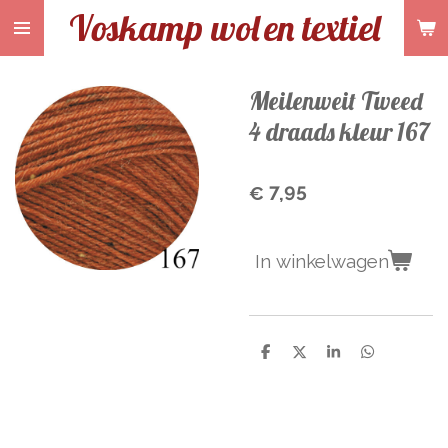
Voskamp wol
en textiel
Ga
direct
naar
de
Meilenweit Tweed
hoofdinhoud
4 draads kleur 167
€ 7,95
In winkelwagen
D
D
S
D
e
e
h
e
l
e
a
l
e
l
r
e
n
e
n