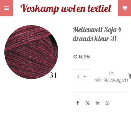
Voskamp wol
en textiel
Ga
direct
naar
de
Meilenweit Soja 4
hoofdinhoud
draads kleur 31
€ 6,95
In
winkelwagen
D
D
S
D
e
e
h
e
l
e
a
l
e
l
r
e
n
e
n