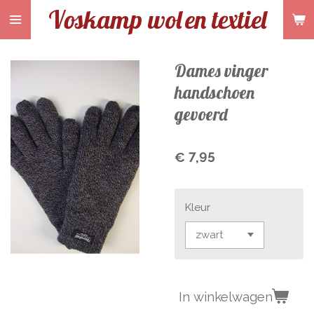
Voskamp wol
en textiel
Ga
direct
naar
de
Dames vinger
hoofdinhoud
handschoen
gevoerd
€ 7,95
Kleur
In winkelwagen