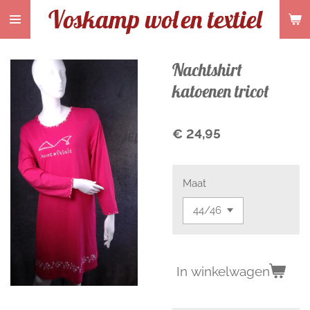
Voskamp wol
en textiel
Ga
direct
naar
de
Nachtshirt
hoofdinhoud
katoenen tricot
€ 24,95
Maat
In winkelwagen