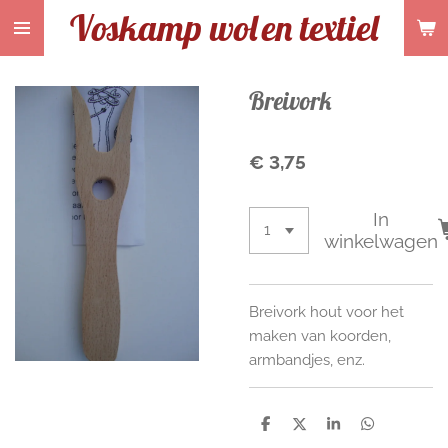
Voskamp wol
en textiel
Ga
direct
naar
de
Breivork
hoofdinhoud
€ 3,75
In
winkelwagen
Breivork hout voor het
maken van koorden,
armbandjes, enz.
D
D
S
D
e
e
h
e