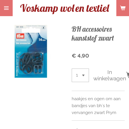
Voskamp wol
en textiel
Ga
direct
naar
de
BH accessoires
hoofdinhoud
kunststof zwart
€ 4,90
In
winkelwagen
haakjes en ogen om aan
bandjes van bh`s te
vervangen zwart Prym