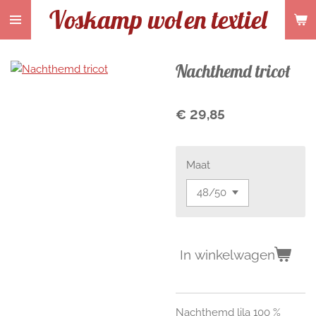
Voskamp wol
en textiel
Ga
direct
naar
de
Nachthemd tricot
hoofdinhoud
€ 29,85
Maat
In winkelwagen
Nachthemd lila 100 %