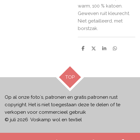
warm, 100 % katoen.
Geweven ruit kleurecht.
Niet getailleerd, met
borstzak.
D
D
S
D
e
e
h
e
l
e
a
l
e
l
r
e
n
e
n
TOP
Op al onze foto`s, patronen en gratis patronen rust
copyright. Het is niet toegestaan deze te delen of te
verkopen voor commercieel gebruik
© juli 2026 Voskamp wol en textiel