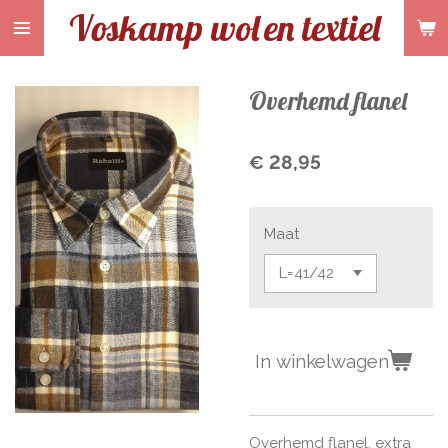
Voskamp wol
en textiel
Ga
direct
naar
de
Overhemd flanel
hoofdinhoud
€ 28,95
Maat
In winkelwagen
Overhemd flanel, extra