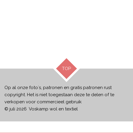
TOP
Op al onze foto`s, patronen en gratis patronen rust
copyright. Het is niet toegestaan deze te delen of te
verkopen voor commercieel gebruik
© juli 2026 Voskamp wol en textiel