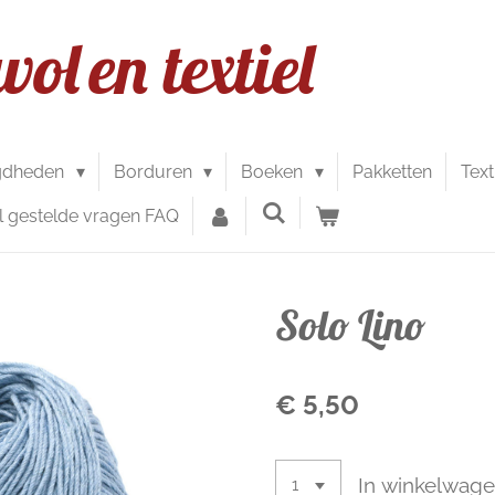
wol
en textiel
gdheden
Borduren
Boeken
Pakketten
Text
l gestelde vragen FAQ
Solo Lino
€ 5,50
In winkelwag