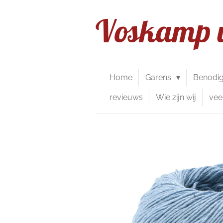
Ga
Voskamp 
direct
naar
de
hoofdinhoud
Home
Garens
Benodi
revieuws
Wie zijn wij
vee