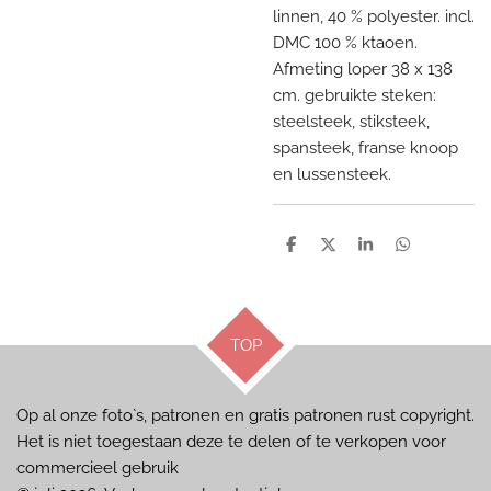
linnen, 40 % polyester. incl.
DMC 100 % ktaoen.
Afmeting loper 38 x 138
cm. gebruikte steken:
steelsteek, stiksteek,
spansteek, franse knoop
en lussensteek.
D
D
S
D
e
e
h
e
l
e
a
l
e
l
r
e
n
e
n
TOP
Op al onze foto`s, patronen en gratis patronen rust copyright.
Het is niet toegestaan deze te delen of te verkopen voor
commercieel gebruik