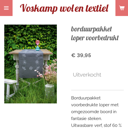
Voskamp wol
en textiel
Ga
direct
naar
de
borduurpakket
hoofdinhoud
loper voorbedrukt
€ 39,95
Uitverkocht
Borduurpakket
voorbedrukte loper met
omgezoomde boord in
fantasie steken.
Uitwasbare verf, stof 60 %