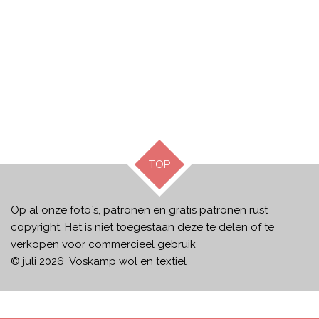
TOP
Op al onze foto`s, patronen en gratis patronen rust
copyright. Het is niet toegestaan deze te delen of te
verkopen voor commercieel gebruik
© juli 2026 Voskamp wol en textiel