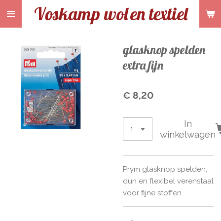
Voskamp wol
en textiel
Ga
direct
naar
de
glasknop spelden
hoofdinhoud
extra fijn
€ 8,20
In
winkelwagen
Prym glasknop spelden,
dun en flexibel verenstaal
voor fijne stoffen