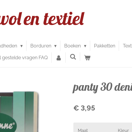
wol
en textiel
gdheden
Borduren
Boeken
Pakketten
Text
l gestelde vragen FAQ
panty 30 deni
€ 3,95
Maat
Kleur