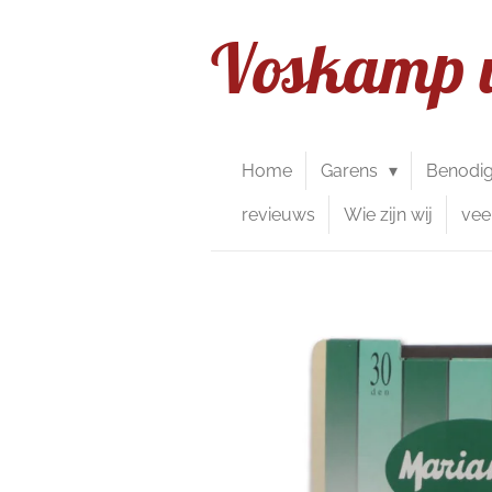
Ga
Voskamp 
direct
naar
de
hoofdinhoud
Home
Garens
Benodi
revieuws
Wie zijn wij
vee