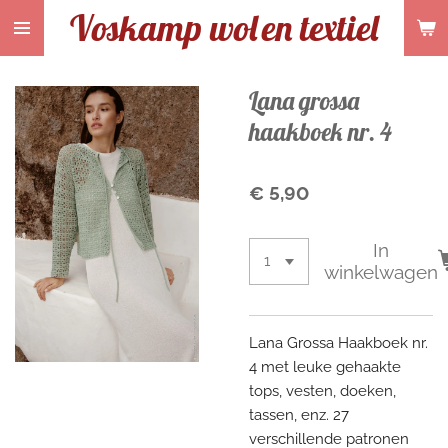
Voskamp wol
en textiel
Ga
direct
naar
de
Lana grossa
hoofdinhoud
haakboek nr. 4
€ 5,90
In
winkelwagen
Lana Grossa Haakboek nr.
4 met leuke gehaakte
tops, vesten, doeken,
tassen, enz. 27
verschillende patronen