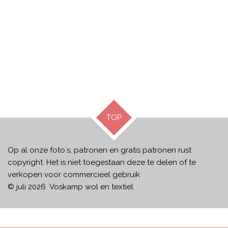
TOP
Op al onze foto`s, patronen en gratis patronen rust
copyright. Het is niet toegestaan deze te delen of te
verkopen voor commercieel gebruik
© juli 2026 Voskamp wol en textiel