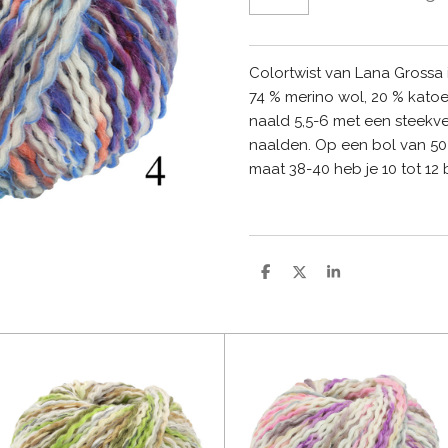
Colortwist van Lana Grossa
74 % merino wol, 20 % kato
naald 5,5-6 met een steekv
naalden. Op een bol van 50 
maat 38-40 heb je 10 tot 12 
D
D
S
e
e
h
l
e
a
e
l
r
n
e