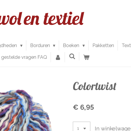
wol
en textiel
gdheden
Borduren
Boeken
Pakketten
Text
l gestelde vragen FAQ
Colortwist
€ 6,95
In winkelwag