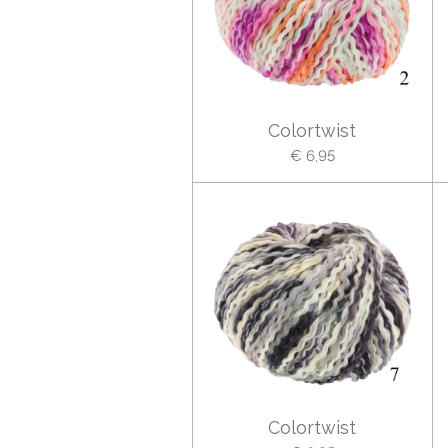
Colortwist
€ 6,95
Colortwist