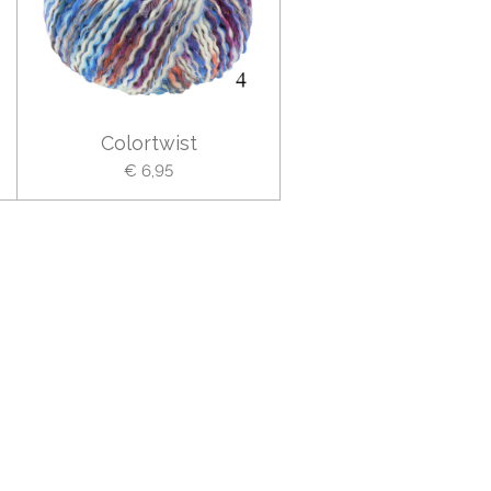
Colortwist
€ 6,95