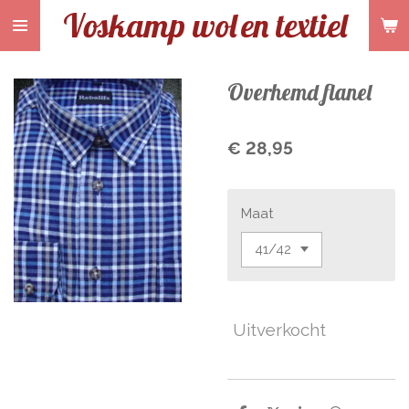
Voskamp wol
en textiel
Ga
direct
naar
de
Overhemd flanel
hoofdinhoud
€ 28,95
Maat
Uitverkocht