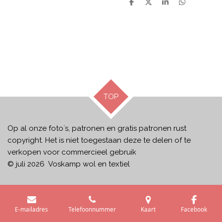
D
D
S
D
e
e
h
e
l
e
a
l
e
l
r
e
n
e
n
TOP
Op al onze foto`s, patronen en gratis patronen rust
copyright. Het is niet toegestaan deze te delen of te
verkopen voor commercieel gebruik
© juli 2026 Voskamp wol en textiel
E-mailadres
Telefoonnummer
Kaart
Facebook