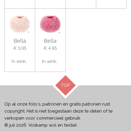
Bella
Bella
€ 5,95
€ 4,95
In winkelwagen
In winkelwagen
TOP
Op al onze foto`s, patronen en gratis patronen rust
copyright. Het is niet toegestaan deze te delen of te
verkopen voor commercieel gebruik
© juli 2026 Voskamp wol en textiel