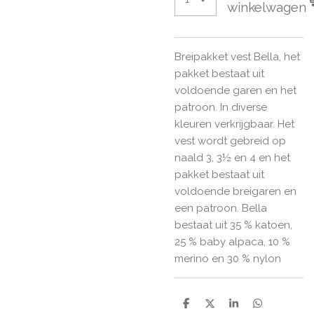
winkelwagen
Breipakket vest Bella, het
pakket bestaat uit
voldoende garen en het
patroon. In diverse
kleuren verkrijgbaar. Het
vest wordt gebreid op
naald 3, 3½ en 4 en het
pakket bestaat uit
voldoende breigaren en
een patroon. Bella
bestaat uit 35 % katoen,
25 % baby alpaca, 10 %
merino en 30 % nylon
D
D
S
D