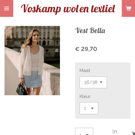
Voskamp wol
en textiel
Ga
direct
naar
de
Vest Bella
hoofdinhoud
€ 29,70
Maat
Kleur
In