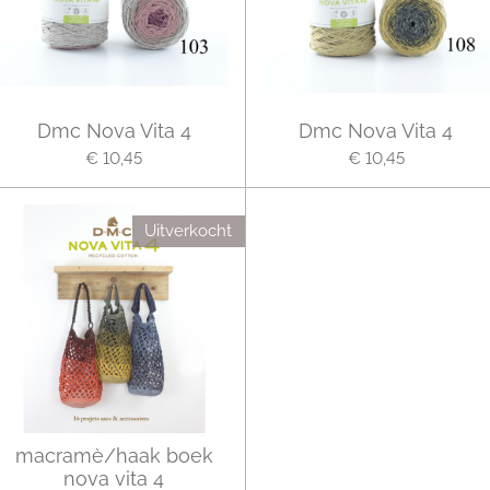
Dmc Nova Vita 4
Dmc Nova Vita 4
€ 10,45
€ 10,45
Uitverkocht
macramè/haak boek
nova vita 4