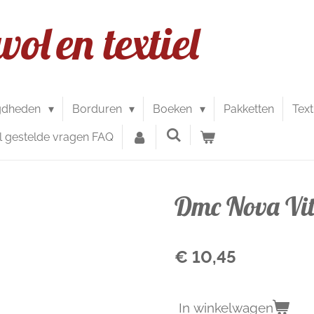
wol
en textiel
gdheden
Borduren
Boeken
Pakketten
Text
l gestelde vragen FAQ
Dmc Nova Vit
€ 10,45
In winkelwagen