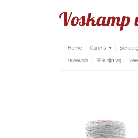
Ga
Voskamp 
direct
naar
de
hoofdinhoud
Home
Garens
Benodi
revieuws
Wie zijn wij
vee