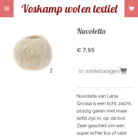
Voskamp wol
en textiel
Ga
direct
naar
de
Nuvoletta
hoofdinhoud
€ 7,95
In winkelwagen
Nuvoleta van Lana
Grossa is een licht, zacht,
pluizig garen met maar
liefst 250 m. op de bol.
Zeer geschikt om een
super lichte trui of vest