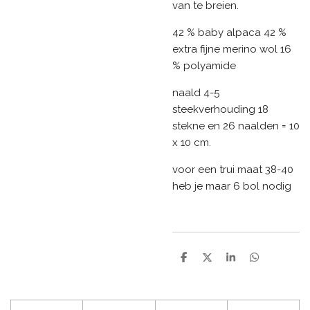
van te breien.
42 % baby alpaca 42 %
extra fijne merino wol 16
% polyamide
naald 4-5
steekverhouding 18
stekne en 26 naalden = 10
x 10 cm.
voor een trui maat 38-40
heb je maar 6 bol nodig
D
D
S
D
e
e
h
e
l
e
a
l
e
l
r
e
n
e
n