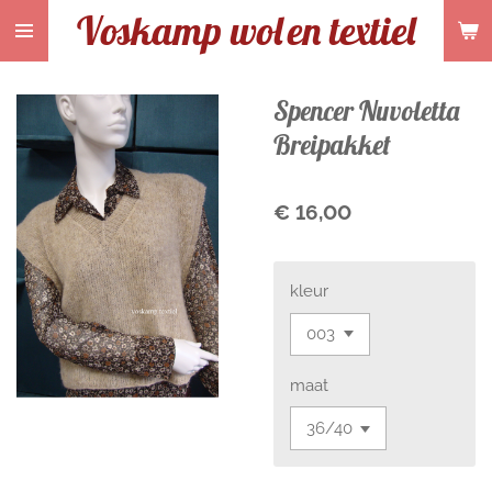
Voskamp wol
en textiel
Ga
direct
naar
de
Spencer Nuvoletta
hoofdinhoud
Breipakket
€ 16,00
kleur
maat