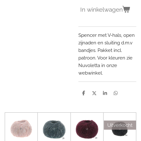
In winkelwagen
Spencer met V-hals, open
zijnaden en sluiting d.m.v
bandjes. Pakket incl.
patroon. Voor kleuren zie
Nuvoletta in onze
webwinkel.
D
D
S
D
e
e
h
e
l
e
a
l
e
l
r
e
n
e
n
Uitverkocht