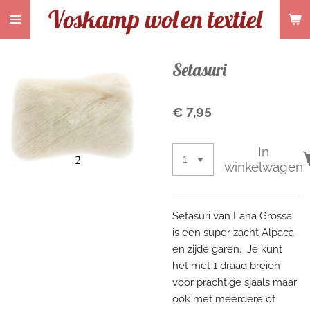
Voskamp wol
en textiel
Ga
direct
naar
de
Setasuri
hoofdinhoud
€ 7,95
In
winkelwagen
Setasuri van Lana Grossa
is een super zacht Alpaca
en zijde garen. Je kunt
het met 1 draad breien
voor prachtige sjaals maar
ook met meerdere of