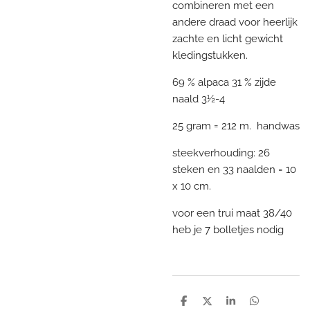
combineren met een
andere draad voor heerlijk
zachte en licht gewicht
kledingstukken.
69 % alpaca 31 % zijde
naald 3½-4
25 gram = 212 m. handwas
steekverhouding: 26
steken en 33 naalden = 10
x 10 cm.
voor een trui maat 38/40
heb je 7 bolletjes nodig
D
D
S
D