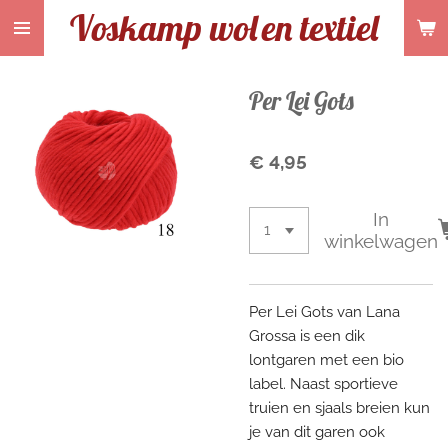
Voskamp wol
en textiel
Ga
direct
naar
de
Per Lei Gots
hoofdinhoud
€ 4,95
In
winkelwagen
Per Lei Gots van Lana
Grossa is een dik
lontgaren met een bio
label. Naast sportieve
truien en sjaals breien kun
je van dit garen ook