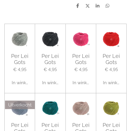
D
D
S
D
e
e
h
e
l
e
a
l
e
l
r
e
n
e
n
Per Lei
Per Lei
Per Lei
Per Lei
Gots
Gots
Gots
Gots
€ 4,95
€ 4,95
€ 4,95
€ 4,95
In winkelwagen
In winkelwagen
In winkelwagen
In winkelwag
Uitverkocht
Per Lei
Per Lei
Per Lei
Per Lei